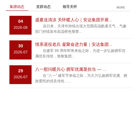
集团动态
党群动态
领导关怀
MORE
盛夏送清凉 关怀暖人心｜安达集团开展...
04
连日来，天津市持续出现大范围高温酷暑天气，气象
2026-08
部门持续发布高温橙色预警...
情系退役老兵 凝聚奋进力量｜安达集团...
30
在建军 99 周年即将来临之际，为进一步弘扬拥军优
2026-07
属优良传统，致敬集团...
八一慰问暖兵心 拥军优属显担当 — ...
29
在 “八一” 建军节来临之际，为大力弘扬拥军优属、拥
2026-07
政爱民的优良传统，...