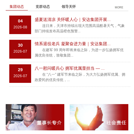
集团动态
党群动态
领导关怀
MORE
盛夏送清凉 关怀暖人心｜安达集团开展...
04
连日来，天津市持续出现大范围高温酷暑天气，气象
2026-08
部门持续发布高温橙色预警...
情系退役老兵 凝聚奋进力量｜安达集团...
30
在建军 99 周年即将来临之际，为进一步弘扬拥军优
2026-07
属优良传统，致敬集团...
八一慰问暖兵心 拥军优属显担当 — ...
29
在 “八一” 建军节来临之际，为大力弘扬拥军优属、拥
2026-07
政爱民的优良传统，...