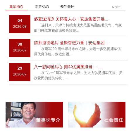
集团动态
党群动态
领导关怀
MORE
盛夏送清凉 关怀暖人心｜安达集团开展...
04
连日来，天津市持续出现大范围高温酷暑天气，气象
2026-08
部门持续发布高温橙色预警...
情系退役老兵 凝聚奋进力量｜安达集团...
30
在建军 99 周年即将来临之际，为进一步弘扬拥军优
2026-07
属优良传统，致敬集团...
八一慰问暖兵心 拥军优属显担当 — ...
29
在 “八一” 建军节来临之际，为大力弘扬拥军优属、拥
2026-07
政爱民的优良传统，...