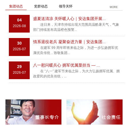
集团动态
党群动态
领导关怀
MORE
盛夏送清凉 关怀暖人心｜安达集团开展...
04
连日来，天津市持续出现大范围高温酷暑天气，气象
2026-08
部门持续发布高温橙色预警...
情系退役老兵 凝聚奋进力量｜安达集团...
30
在建军 99 周年即将来临之际，为进一步弘扬拥军优
2026-07
属优良传统，致敬集团...
八一慰问暖兵心 拥军优属显担当 — ...
29
在 “八一” 建军节来临之际，为大力弘扬拥军优属、拥
2026-07
政爱民的优良传统，...