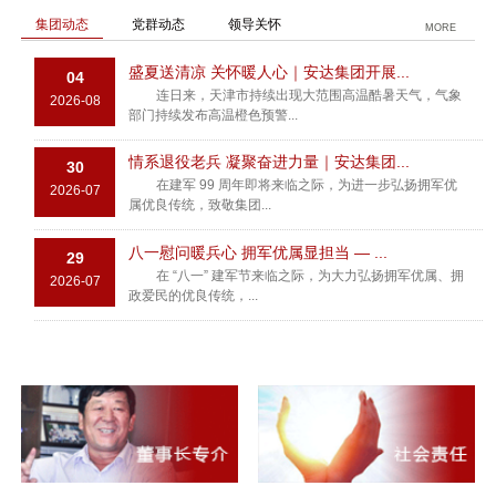
集团动态
党群动态
领导关怀
MORE
盛夏送清凉 关怀暖人心｜安达集团开展...
04
连日来，天津市持续出现大范围高温酷暑天气，气象
2026-08
部门持续发布高温橙色预警...
情系退役老兵 凝聚奋进力量｜安达集团...
30
在建军 99 周年即将来临之际，为进一步弘扬拥军优
2026-07
属优良传统，致敬集团...
八一慰问暖兵心 拥军优属显担当 — ...
29
在 “八一” 建军节来临之际，为大力弘扬拥军优属、拥
2026-07
政爱民的优良传统，...