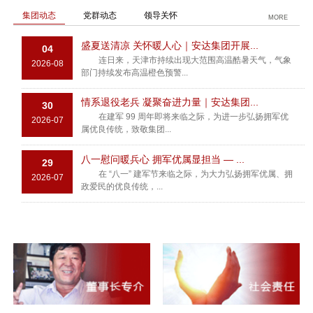
集团动态
党群动态
领导关怀
MORE
盛夏送清凉 关怀暖人心｜安达集团开展...
04
连日来，天津市持续出现大范围高温酷暑天气，气象
2026-08
部门持续发布高温橙色预警...
情系退役老兵 凝聚奋进力量｜安达集团...
30
在建军 99 周年即将来临之际，为进一步弘扬拥军优
2026-07
属优良传统，致敬集团...
八一慰问暖兵心 拥军优属显担当 — ...
29
在 “八一” 建军节来临之际，为大力弘扬拥军优属、拥
2026-07
政爱民的优良传统，...