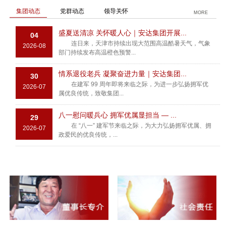
集团动态
党群动态
领导关怀
MORE
盛夏送清凉 关怀暖人心｜安达集团开展...
04
连日来，天津市持续出现大范围高温酷暑天气，气象
2026-08
部门持续发布高温橙色预警...
情系退役老兵 凝聚奋进力量｜安达集团...
30
在建军 99 周年即将来临之际，为进一步弘扬拥军优
2026-07
属优良传统，致敬集团...
八一慰问暖兵心 拥军优属显担当 — ...
29
在 “八一” 建军节来临之际，为大力弘扬拥军优属、拥
2026-07
政爱民的优良传统，...