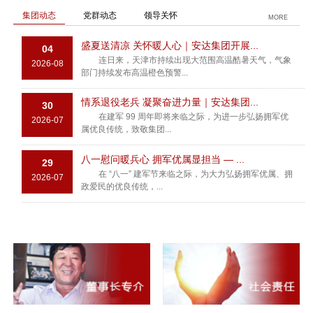
集团动态
党群动态
领导关怀
MORE
盛夏送清凉 关怀暖人心｜安达集团开展...
04
连日来，天津市持续出现大范围高温酷暑天气，气象
2026-08
部门持续发布高温橙色预警...
情系退役老兵 凝聚奋进力量｜安达集团...
30
在建军 99 周年即将来临之际，为进一步弘扬拥军优
2026-07
属优良传统，致敬集团...
八一慰问暖兵心 拥军优属显担当 — ...
29
在 “八一” 建军节来临之际，为大力弘扬拥军优属、拥
2026-07
政爱民的优良传统，...