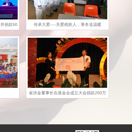
并捐款50
传承大爱----关爱残疾人，寒冬送温暖
崔洪金董事长在基金会成立大会捐款200万
元