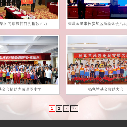
集团向帮扶甘谷县捐款五万
崔洪金董事长参加蓝盾基金会活动
万元
基金会捐助内蒙谢臣小学
杨兆兰基金救助大会
1
2
>
>>