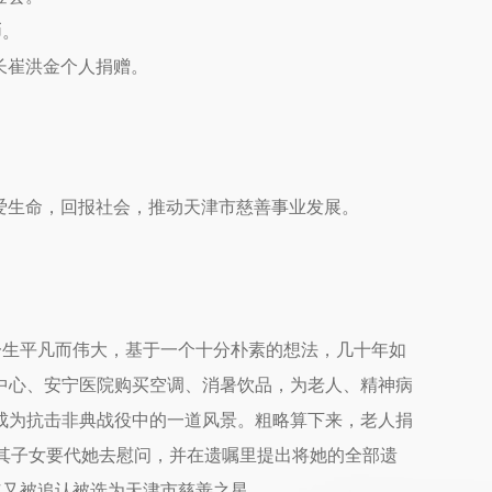
币。
长崔洪金个人捐赠。
爱生命，回报社会，推动天津市慈善事业发展。
一生平凡而伟大，基于一个十分朴素的想法，几十年如
中心、安宁医院购买空调、消暑饮品，为老人、精神病
成为抗击非典战役中的一道风景。粗略算下来，老人捐
其子女要代她去慰问，并在遗嘱里提出将她的全部遗
9年又被追认被选为天津市慈善之星。