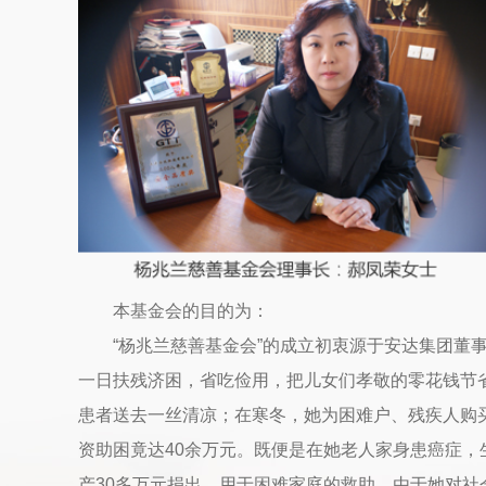
本基金会的目的为：
“杨兆兰慈善基金会”的成立初衷源于安达集团
一日扶残济困，省吃俭用，把儿女们孝敬的零花钱节
患者送去一丝清凉；在寒冬，她为困难户、残疾人购
资助困竟达40余万元。既便是在她老人家身患癌症
产30多万元捐出，用于困难家庭的救助。由于她对社会