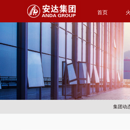
首页
联系我们
集团动