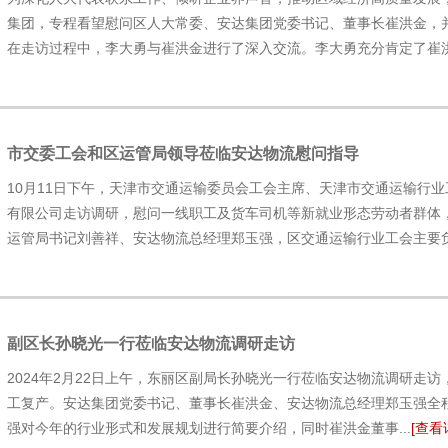
集团，专程看望慰问区人大常委、安达集团党委书记、董事长崔洪金，
在走访过程中，李大勇与崔洪金进行了深入交流。李大勇充分肯定了崔洪金
市交委工会和区运管局领导莅临安达物流慰问指导
10月11日下午，天津市交通运输委员会工会主席、天津市交通运输行
有限公司走访调研，慰问一线职工及货车司机等新就业形态劳动者群体
运管局书记刘善祥、安达物流总经理郑玉强，区交通运输行业工会主要负责
副区长孙晓光一行莅临安达物流调研走访
2024年2月22日上午，东丽区副局长孙晓光一行莅临安达物流调研走
工复产。安达集团党委书记、董事长崔洪金、安达物流总经理郑玉强全程
强对今年的行业形式和发展规划进行简要介绍，同时崔洪金董事...
[查看