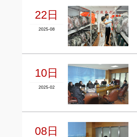
22日
2025-08
10日
2025-02
08日