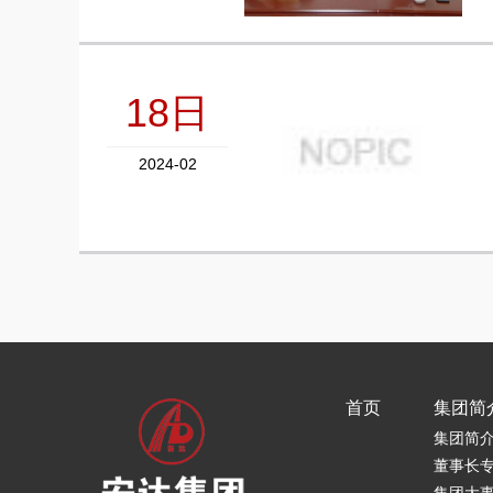
18日
2024-02
首页
集团简
集团简
董事长