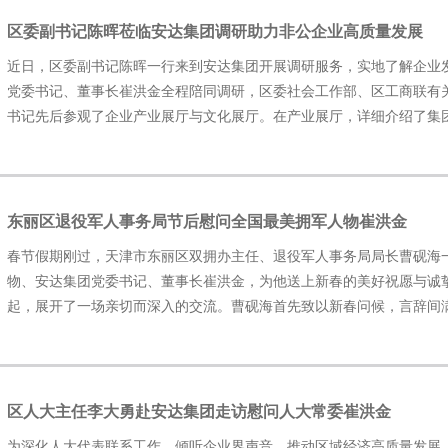
区委副书记陈晖莅临安达集团调研助力非公企业高质量发展
近日，区委副书记陈晖一行来到安达集团开展调研服务，实地了解企业
党委书记、董事长崔洪金全程陪同调研，区委社会工作部、区工商联有
书记先后参观了企业产业展厅与文化展厅。在产业展厅，详细介绍了集团在
东丽区退役军人事务局节后慰问全国最美拥军人物崔洪金
春节假期刚过，天津市东丽区双拥办主任、退役军人事务局局长曹砚海
物、安达集团党委书记、董事长崔洪金，为他送上新春的美好祝愿与诚
起，展开了一场亲切而深入的交流。曹砚海首先致以新春问候，言辞间满是
区人大主任李大勇赴安达集团走访慰问人大常委崔洪金
为深化人大代表联系工作、倾听企业界声音，推动区域经济高质量发展